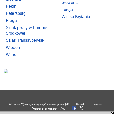
Słowenia
Pekin
Turcja
Petersburg
Wielka Brytania
Praga
Szlak piwny w Europie
Środkowej
Szlak Transsyberyjski
Wiedeń
Wilno
•
•
•
Reklama - Wykorzystajmy wspólnie nasz potencjał!
Kontakt
Patronat
Praca dla studentów
•