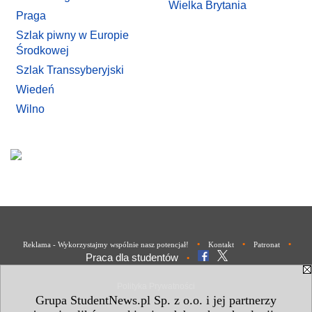
Wielka Brytania
Praga
Szlak piwny w Europie
Środkowej
Szlak Transsyberyjski
Wiedeń
Wilno
•
•
•
Reklama - Wykorzystajmy wspólnie nasz potencjał!
Kontakt
Patronat
Praca dla studentów
•
Polityka Prywatności
Grupa StudentNews.pl Sp. z o.o. i jej partnerzy