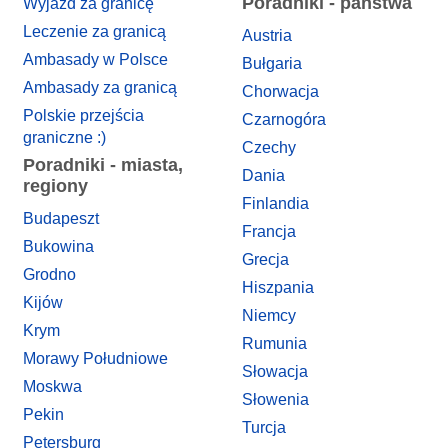
Poradniki - państwa
Wyjazd za granicę
Leczenie za granicą
Austria
Ambasady w Polsce
Bułgaria
Ambasady za granicą
Chorwacja
Polskie przejścia
Czarnogóra
graniczne :)
Czechy
Poradniki - miasta,
Dania
regiony
Finlandia
Budapeszt
Francja
Bukowina
Grecja
Grodno
Hiszpania
Kijów
Niemcy
Krym
Rumunia
Morawy Południowe
Słowacja
Moskwa
Słowenia
Pekin
Turcja
Petersburg