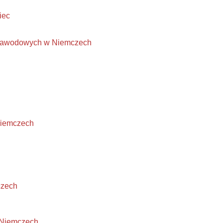
iec
w zawodowych w Niemczech
 Niemczech
czech
 Niemczech