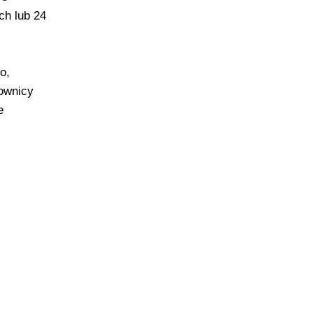
ch lub 24
o,
ownicy
e