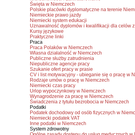
Święta w Niemczech
Polskie placówki dyplomatyczne na terenie Niem
Niemieckie prawo jazdy
Niemiecki system edukacji
Uznawalność dyplomów i kwalifikacji dla celó
Kursy językowe
Praktyczne linki
Praca
Praca Polaków w Niemczech
Własna działalność w Niemczech
Publiczne służby zatrudnienia
Niepubliczne agencje pracy
Szukanie ofert pracy w prasie
CV i list motywacyjny - ubieganie się o pracę w
Rodzaje umów o pracę w Niemczech
Niemiecki czas pracy
Urlop wypoczynkowy w Niemczech
Wynagrodzenie za pracę w Niemczech
Świadczenia z tytułu bezrobocia w Niemczech
Podatki
Podatek dochodowy od osób fizycznych w Niem
Niemiecki podatek VAT
Inne podatki w Niemczech
System zdrowotny
Ogólne zasady dostępu do usług medycznych w