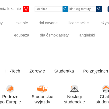
nia lokalnie
ty
uczelnie
dni otwarte
licencjackie
inżyn
edubaza
dla ósmoklasisty
angielski
Hi-Tech
Zdrowie
Studentka
Po zajęciach
Podróże
Studenckie
Noclegi
Chat
po Europie
wyjazdy
studenckie
studen