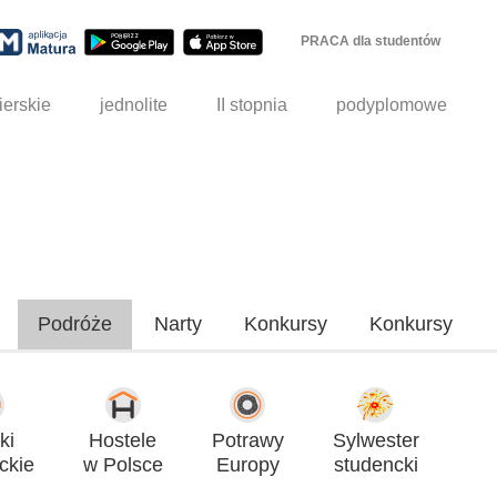
PRACA dla studentów
ierskie
jednolite
II stopnia
podyplomowe
Podróże
Narty
Konkursy
Konkursy
ki
Hostele
Potrawy
Sylwester
ckie
w Polsce
Europy
studencki